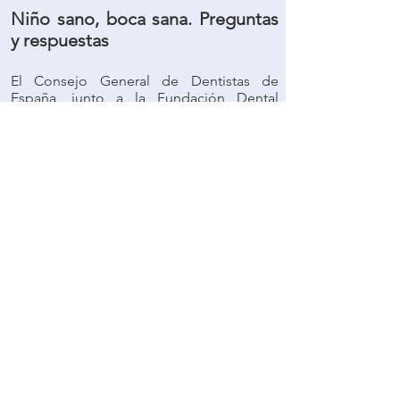
Niño sano, boca sana. Preguntas
y respuestas
El Consejo General de Dentistas de
España, junto a la Fundación Dental
Española de Odontopediatría , han
dirigido esta guía sobre la salud
bucodental en la infancia.
El objetivo de esta guía es facilitar la
información que cualquier madre o padre
debería conocer acerca de la salud
bucodental de sus hijos.
Descargatela gratis aquí. . .
Contacto